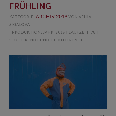
FRÜHLING
ARCHIV 2019
KATEGORIE:
VON XENIA
SIGALOVA
| PRODUKTIONSJAHR: 2018 | LAUFZEIT: 78 |
STUDIERENDE UND DEBÜTIERENDE