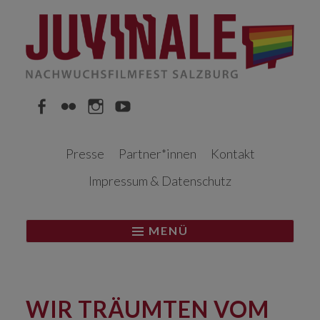
Springe
zum
Inhalt
Facebook
Flickr
Instagram
YouTube
Presse
Partner*innen
Kontakt
Impressum & Datenschutz
MENÜ
WIR TRÄUMTEN VOM