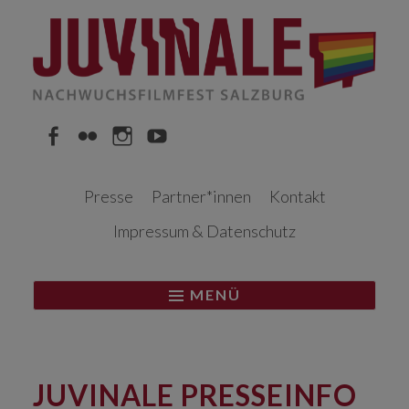
Springe
zum
Inhalt
Facebook
Flickr
Instagram
YouTube
Presse
Partner*innen
Kontakt
Impressum & Datenschutz
MENÜ
JUVINALE PRESSEINFO