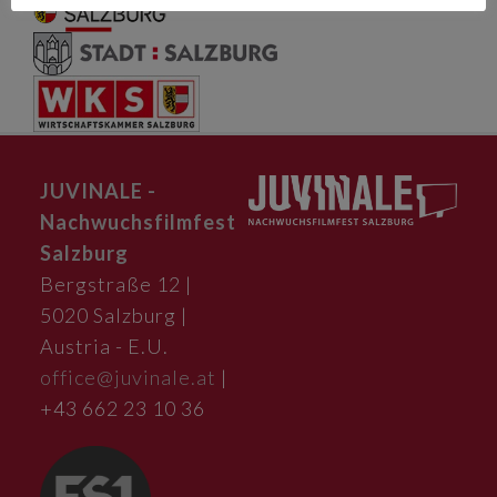
JUVINALE -
Nachwuchsfilmfest
Salzburg
Bergstraße 12 |
5020 Salzburg |
Austria - E.U.
office@juvinale.at
|
+43 662 23 10 36