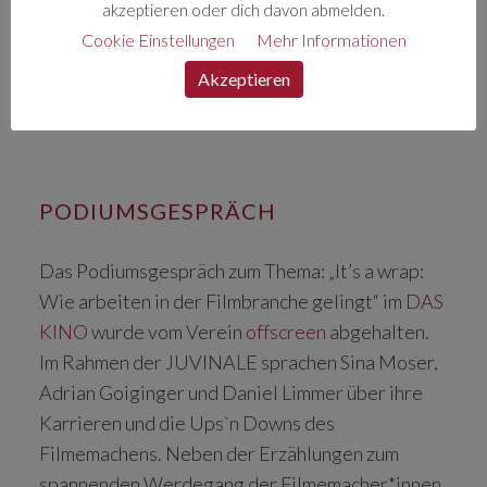
akzeptieren oder dich davon abmelden.
Cookie Einstellungen
Mehr Informationen
Akzeptieren
PODIUMSGESPRÄCH
Das Podiumsgespräch zum Thema: „It’s a wrap:
Wie arbeiten in der Filmbranche gelingt“ im
DAS
KINO
wurde vom Verein
offscreen
abgehalten.
Im Rahmen der JUVINALE sprachen Sina Moser,
Adrian Goiginger und Daniel Limmer über ihre
Karrieren und die Ups`n Downs des
Filmemachens. Neben der Erzählungen zum
spannenden Werdegang der Filmemacher*innen