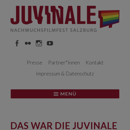
Springe
zum
Inhalt
Facebook
Flickr
Instagram
YouTube
Presse
Partner*innen
Kontakt
Impressum & Datenschutz
MENÜ
DAS WAR DIE JUVINALE