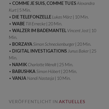
•
COMME JE SUIS, COMME TU ES
Alexandra
Kurt
| 5 Min.
•
DIE TELEFONZELLE
Lukas März
| 10 Min.
•
WABE
Till Ernecke
| 20 Min.
•
WALZER IM BADEMANTEL
Vincent Jost
| 10
Min.
•
BORZAYA
Simon Schneckenburger
| 20 Min.
•
DIGITAL INVESTIGATIONS
Junus Baker
| 25
Min.
•
NAMIK
Charlotte Wendt
| 25 Min.
•
BABUSHKA
Simon Höbert
| 20 Min.
•
VANJA
Nandi Nastasja
| 10 Min.
VERÖFFENTLICHT IN
AKTUELLES