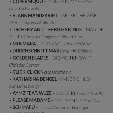
•
COPERNIQUO
– MONEY IN MY GRAVE
David Schinwald
•
BLANK MANUSKRIPT
– AFTER THE WAR
PART II
Alfons Wohlmuth
•
TSCHEKY AND THE BLUES KINGS
– MAN OF
BLUES
Christoph Voggesser, Simon Blum
•
MIA MARA
– BEYBLADE
Raphaela Mayr
•
DURCHSCHNITT MAX
Benjamin Blaikner
•
GOLDEN BLADES
– DID YOU KNOW IT
Christian Sperrer
•
CLICK-CLICK
Ivetta Urozhaeva
•
KATHARINA DENGEL
– INNER CHILD
Katharina Dengel
•
AYMZ FEAT. W1ZE
– CALLGIRL
Amina Kowald
•
PLEASE MADAME
– MARY-ANN
Niklas Mayr
•
SCHMAFU
– TERGO
Simon Eidenberger