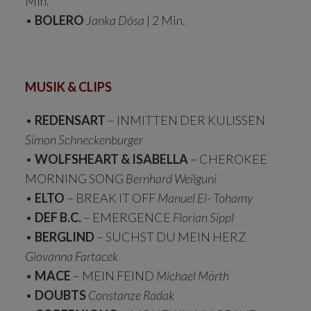
Min.
•
BOLERO
Janka Dósa
| 2 Min.
MUSIK & CLIPS
•
REDENSART
– INMITTEN DER KULISSEN
Simon Schneckenburger
•
WOLFSHEART & ISABELLA
– CHEROKEE
MORNING SONG
Bernhard Weilguni
•
ELTO
– BREAK IT OFF
Manuel El- Tohamy
•
DEF B.C.
– EMERGENCE
Florian Sippl
•
BERGLIND
– SUCHST DU MEIN HERZ
Giovanna Fartacek
•
MACE
– MEIN FEIND
Michael Mörth
•
DOUBTS
Constanze Radak