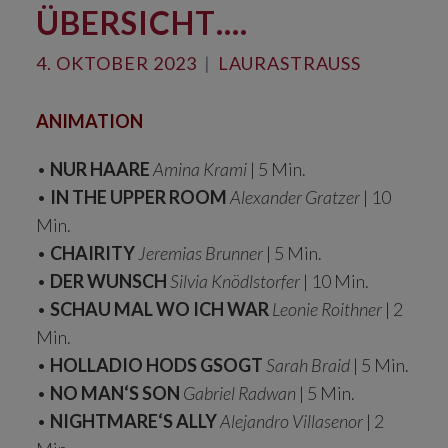
ÜBERSICHT….
4. OKTOBER 2023
|
LAURASTRAUSS
ANIMATION
•
NUR HAARE
Amina Krami
| 5 Min.
•
IN THE UPPER ROOM
Alexander Gratzer
| 10
Min.
•
CHAIRITY
Jeremias Brunner
| 5 Min.
•
DER WUNSCH
Silvia Knödlstorfer
| 10 Min.
•
SCHAU MAL WO ICH WAR
Leonie Roithner
| 2
Min.
•
HOLLADIO HODS GSOGT
Sarah Braid
| 5 Min.
•
NO MAN‘S SON
Gabriel Radwan
| 5 Min.
•
NIGHTMARE‘S ALLY
Alejandro Villasenor
| 2