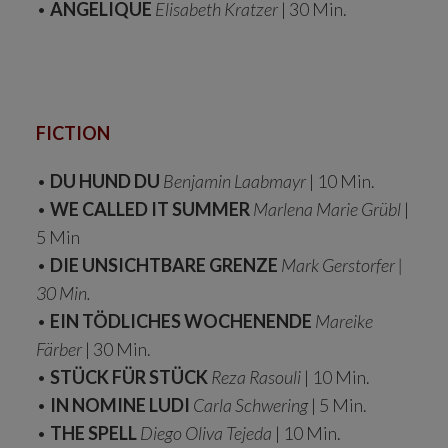
•
ANGELIQUE
Elisabeth Kratzer
| 30 Min.
FICTION
•
DU HUND DU
Benjamin Laabmayr
| 10 Min.
•
WE CALLED IT SUMMER
Marlena Marie Grübl
|
5 Min
•
DIE UNSICHTBARE GRENZE
Mark Gerstorfer |
30 Min.
•
EIN TÖDLICHES WOCHENENDE
Mareike
Färber
| 30 Min.
•
STÜCK FÜR STÜCK
Reza Rasouli
| 10 Min.
•
IN NOMINE LUDI
Carla Schwering
| 5 Min.
•
THE SPELL
Diego Oliva Tejeda
| 10 Min.