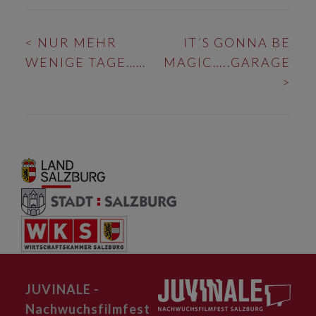
BEITRAGS-
<
NUR MEHR
IT´S GONNA BE
NAVIGATION
WENIGE TAGE……
MAGIC…..GARAGE
>
JUVINALE -
Nachwuchsfilmfest