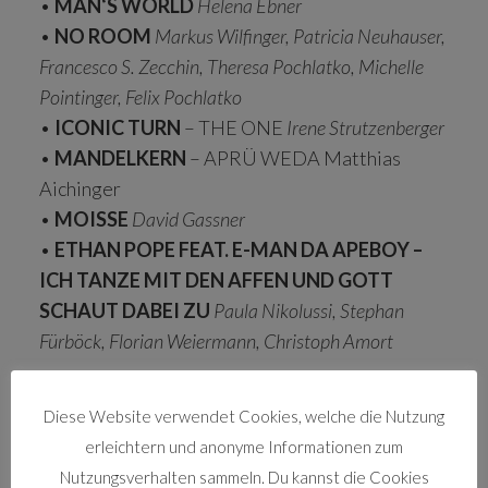
•
MAN‘S WORLD
Helena Ebner
•
NO ROOM
Markus Wilfinger, Patricia Neuhauser,
Francesco S. Zecchin, Theresa Pochlatko, Michelle
Pointinger, Felix Pochlatko
•
ICONIC TURN
– THE ONE
Irene Strutzenberger
•
MANDELKERN
– APRÜ WEDA Matthias
Aichinger
•
MOISSE
David Gassner
•
ETHAN POPE FEAT. E-MAN DA APEBOY –
ICH TANZE MIT DEN AFFEN UND GOTT
SCHAUT DABEI ZU
Paula Nikolussi, Stephan
Fürböck, Florian Weiermann, Christoph Amort
Diese Website verwendet Cookies, welche die Nutzung
DOKU
erleichtern und anonyme Informationen zum
Nutzungsverhalten sammeln. Du kannst die Cookies