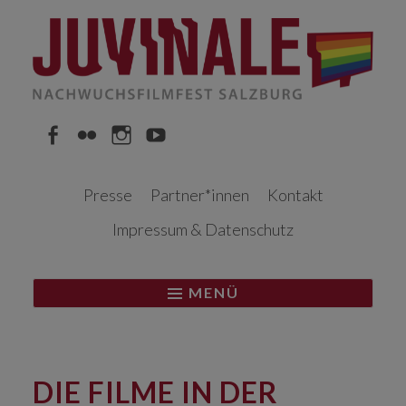
Springe
zum
Inhalt
Facebook
Flickr
Instagram
YouTube
Presse
Partner*innen
Kontakt
Impressum & Datenschutz
MENÜ
DIE FILME IN DER