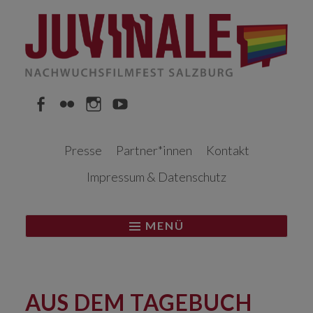
Springe
zum
Inhalt
Facebook
Flickr
Instagram
YouTube
Presse
Partner*innen
Kontakt
Impressum & Datenschutz
MENÜ
AUS DEM TAGEBUCH