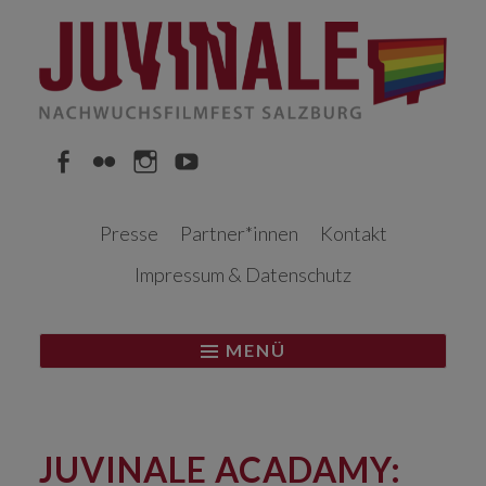
Springe
zum
Inhalt
Facebook
Flickr
Instagram
YouTube
Presse
Partner*innen
Kontakt
Impressum & Datenschutz
MENÜ
JUVINALE ACADAMY: